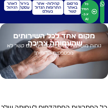
פרסום
קהילות- אתר
בירור
לאתר
כל
באתר
התרומות הגדול
עסקה
הניהול
המיד
קשר
בעולם
ע ב-
AI
מקום אחד לכל השירותים
שהעמותה צריכה.
נוחות מושלמת לתורם ולמתרים- עם קשר לא
מפספסים תרומות!
כל הפתרונות המתקדמים לעמותה שלך