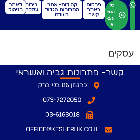
פרסום
קהילות- אתר
בירור
לאתר
כל
באתר
התרומות הגדול
עסקה
הניהול
המיד
קשר
בעולם
ע ב-
AI
עסקים
קשר- פתרונות גביה ואשראי
כהנמן 86 בני ברק
073-7272050
03-6163018
office@kesherhk.co.il