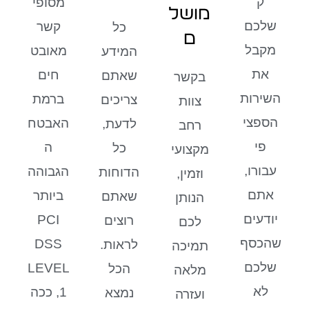
ק
מסופי
מושל
שלכם
קשר
כל
ם
מקבל
מאובט
המידע
את
חים
שאתם
בקשר
השירות
ברמת
צריכים
צוות
הספצי
האבטח
לדעת,
רחב
פי
ה
כל
מקצועי
עבורו,
הגבוהה
הדוחות
וזמין,
אתם
ביותר
שאתם
הנותן
יודעים
PCI
רוצים
לכם
שהכסף
DSS
לראות.
תמיכה
שלכם
LEVEL
הכל
מלאה
לא
1, ככה
נמצא
ועזרה